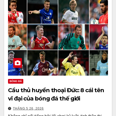
BÓNG ĐÁ
Cầu thủ huyền thoại Đức: 8 cái tên
vĩ đại của bóng đá thế giới
THÁNG 5 26, 2026