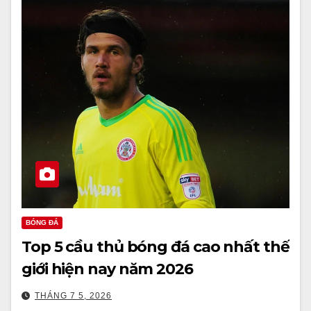
BÓNG ĐÁ
Top 5 cầu thủ bóng đá cao nhất thế
giới hiện nay năm 2026
THÁNG 7 5, 2026