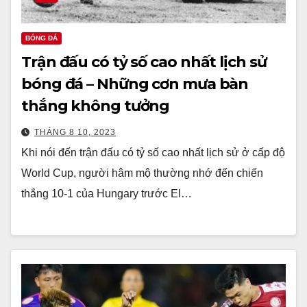
BÓNG ĐÁ
Trận đấu có tỷ số cao nhất lịch sử
bóng đá – Những cơn mưa bàn
thắng không tưởng
THÁNG 8 10, 2023
Khi nói đến trận đấu có tỷ số cao nhất lịch sử ở cấp độ
World Cup, người hâm mộ thường nhớ đến chiến
thắng 10-1 của Hungary trước El…