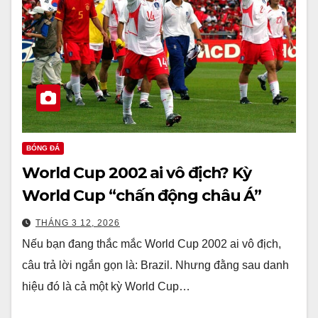
BÓNG ĐÁ
World Cup 2002 ai vô địch? Kỳ
World Cup “chấn động châu Á”
THÁNG 3 12, 2026
Nếu bạn đang thắc mắc World Cup 2002 ai vô địch,
câu trả lời ngắn gọn là: Brazil. Nhưng đằng sau danh
hiệu đó là cả một kỳ World Cup…