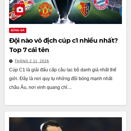
BÓNG ĐÁ
Đội nào vô địch cúp c1 nhiều nhất?
Top 7 cái tên
THÁNG 2 11, 2026
Cúp C1 là giải đấu cấp câu lạc bộ danh giá nhất thế
giới. Đây là nơi quy tụ những đội bóng mạnh nhất
châu Âu, nơi vinh quang chỉ…