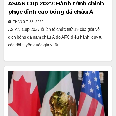
ASIAN Cup 2027: Hành trình chinh
phục đỉnh cao bóng đá châu Á
THÁNG 7 22, 2026
ASIAN Cup 2027 là lần tổ chức thứ 19 của giải vô
địch bóng đá nam châu Á do AFC điều hành, quy tụ
các đội tuyển quốc gia xuất…