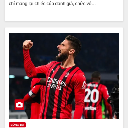
chỉ mang lại chiếc cúp danh giá, chức vô…
BÓNG ĐÁ