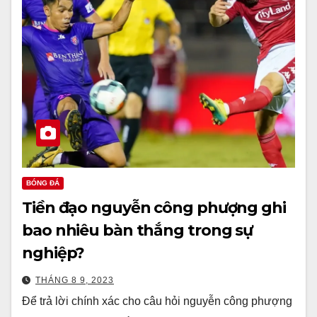
BÓNG ĐÁ
Tiền đạo nguyễn công phượng ghi
bao nhiêu bàn thắng trong sự
nghiệp?
THÁNG 8 9, 2023
Để trả lời chính xác cho câu hỏi nguyễn công phượng