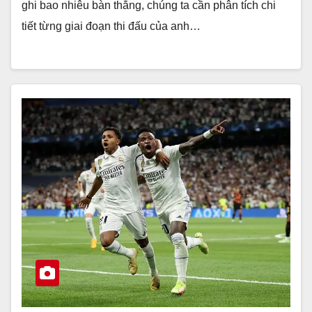
ghi bao nhiêu bàn thắng, chúng ta cần phân tích chi
tiết từng giai đoạn thi đấu của anh…