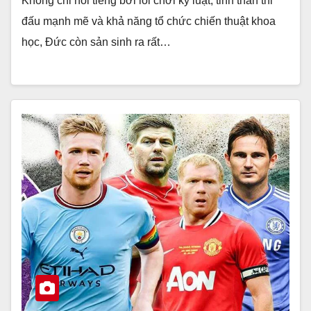
Không chỉ nổi tiếng bởi lối chơi kỷ luật, tinh thần thi
đấu mạnh mẽ và khả năng tổ chức chiến thuật khoa
học, Đức còn sản sinh ra rất…