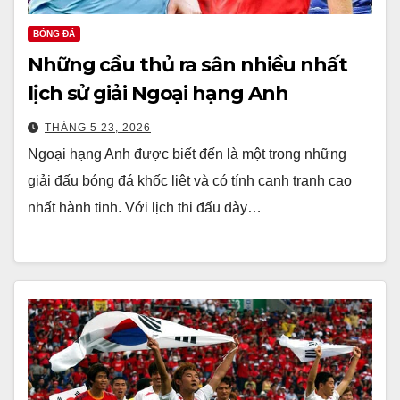
BÓNG ĐÁ
Những cầu thủ ra sân nhiều nhất
lịch sử giải Ngoại hạng Anh
THÁNG 5 23, 2026
Ngoại hạng Anh được biết đến là một trong những
giải đấu bóng đá khốc liệt và có tính cạnh tranh cao
nhất hành tinh. Với lịch thi đấu dày…