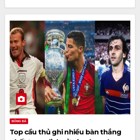
BÓNG ĐÁ
Top cầu thủ ghi nhiều bàn thắng