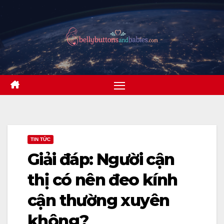
Skip
to
content
TIN TỨC
Giải đáp: Người cận
thị có nên đeo kính
cận thường xuyên
không?