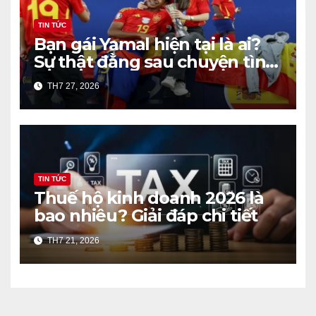
TIN TỨC
Bạn gái Yamal hiện tại là ai?
Sự thật đằng sau chuyện tình
của thần đồng Barcelona
TH7 27, 2026
TIN TỨC
Thuế hộ kinh doanh 2026 là
bao nhiêu? Giải đáp chi tiết
TH7 21, 2026