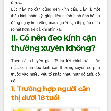
được.
Lúc này, họ cần dùng đến kính cấn. Đây là một
thấu kính phân kỳ, giúp điều chỉnh hình ảnh hội tụ
đúng ngay trên võng mạc người cận thị, giúp nhìn
rõ nét hơn, kể cả khi nhìn xa.
II. Có nên đeo kính cận
thường xuyên không?
Theo các chuyên gia, để trả lời chính xác thắc
mắc có nên đeo kính cận thường xuyên sẽ phụ
thuộc vào nhiều yếu tố khác nhau như độ tuổi, độ
cận.
1. Trường hợp người cận
thị dưới 18 tuổi