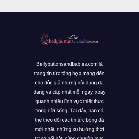
Bellybuttonsandbabies.com là
trang tin tức tổng hợp mang đến
cho độc giả những nội dung đa
dạng và cập nhật mỗi ngày, xoay
quanh nhiều lĩnh vực thiết thực
trong đời sống. Tại đây, bạn có
thể theo dõi các tin tức bóng đá
mới nhất, những xu hướng thời
trang nổi bật, cùng chuyên mục