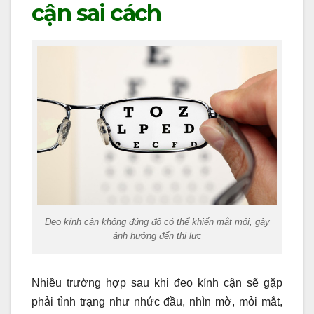
cận sai cách
Đeo kính cận không đúng độ có thể khiến mắt mỏi, gây
ảnh hưởng đến thị lực
Nhiều trường hợp sau khi đeo kính cận sẽ gặp
phải tình trạng như nhức đầu, nhìn mờ, mỏi mắt,