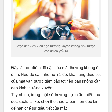
Việc nên đeo kính cận thường xuyên không phụ thuộc
vào nhiều yếu tố
Đây là thời điểm độ cận của mắt thường không ổn
định. Nếu độ cận nhỏ hơn 1 độ, khả năng điều tiết
của mắt vẫn được đảm bảo tốt nên bạn không cần
đeo kính thường xuyên.
Tuy nhiên, trong một số trường hợp cần thiết như
đọc sách, lái xe, chơi thể thao… bạn nên đeo kính
để hạn chế sự điều tiết của mắt.