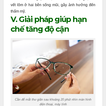
vết lõm ở hai bên sống mũi, gây ảnh hưởng đến
thẩm mỹ.
V. Giải pháp giúp hạn
chế tăng độ cận
Cần để mắt thư giãn sau khoảng 20 phút nhìn màn hình
điện thoại, máy tính