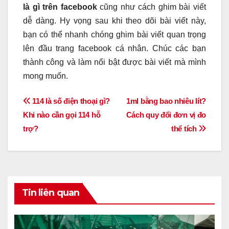
là gì trên facebook
cũng như cách ghim bài viết
dễ dàng. Hy vọng sau khi theo dõi bài viết này,
bạn có thể nhanh chóng ghim bài viết quan trọng
lên đầu trang facebook cá nhân. Chúc các bạn
thành công và làm nổi bật được bài viết mà mình
mong muốn.
Điều
114 là số điện thoại gì?
1ml bằng bao nhiêu lít?
Khi nào cần gọi 114 hỗ
Cách quy đổi đơn vị đo
hướng
trợ?
thể tích
bài
viết
Tin liên quan