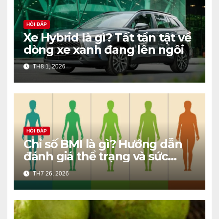
HỎI ĐÁP
Xe Hybrid là gì? Tất tần tật về
dòng xe xanh đang lên ngôi
TH8 1, 2026
HỎI ĐÁP
Chỉ số BMI là gì? Hướng dẫn
đánh giá thể trạng và sức
khỏe chuẩn khoa học
TH7 26, 2026