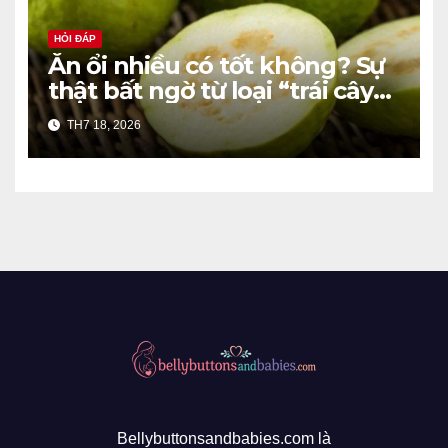
HỎI ĐÁP
Ăn ổi nhiều có tốt không? Sự
thật bất ngờ từ loại “trái cây
quốc dân”
TH7 18, 2026
Bellybuttonsandbabies.com là