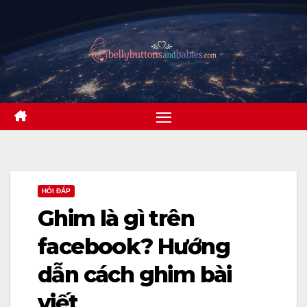
Skip
to
content
HỎI ĐÁP
Ghim là gì trên
facebook? Hướng
dẫn cách ghim bài
viết