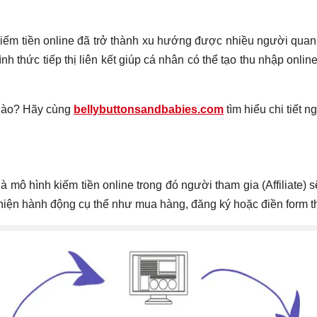
kiếm tiền online đã trở thành xu hướng được nhiều người quan
 hình thức tiếp thị liên kết giúp cá nhân có thể tạo thu nhập 
nào? Hãy cùng
bellybuttonsandbabies.com
tìm hiểu chi tiết n
ết) là mô hình kiếm tiền online trong đó người tham gia (Affilia
iện hành động cụ thể như mua hàng, đăng ký hoặc điền form th