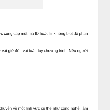
được cung cấp một mã ID hoặc link riêng biệt để phân
ừ vài giờ đến vài tuần tùy chương trình. Nếu người
g chuyên về một lĩnh vực cụ thể như công nghệ, làm