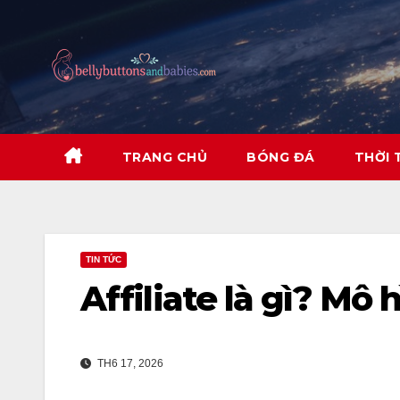
Skip
to
content
TRANG CHỦ
BÓNG ĐÁ
THỜI 
TIN TỨC
Affiliate là gì? Mô
TH6 17, 2026