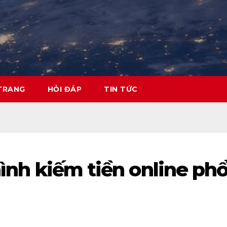
TRANG
HỎI ĐÁP
TIN TỨC
 hình kiếm tiền online ph